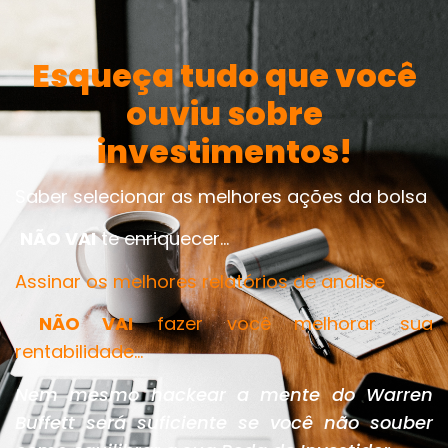
Esqueça tudo que você
ouviu sobre
investimentos!
Saber selecionar as melhores ações da bolsa
NÃO VAI
te enriquecer…
Assinar os melhores relatórios de análise
NÃO VAI
fazer você melhorar sua
rentabilidade…
Nem mesmo hackear a mente do Warren
Buffett será suficiente se você não souber