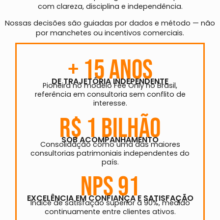
com clareza, disciplina e independência.
Nossas decisões são guiadas por dados e método — não
por manchetes ou incentivos comerciais.
+ 15 ANOS
DE TRAJETÓRIA INDEPENDENTE
Pioneira no modelo Fee Only no Brasil,
referência em consultoria sem conflito de
interesse.
R$ 1 BILHÃO
SOB ACOMPANHAMENTO
Consolidação como uma das maiores
consultorias patrimoniais independentes do
país.
NPS 91
EXCELÊNCIA EM CONFIANÇA E SATISFAÇÃO
Índice de satisfação superior a 90%, medido
continuamente entre clientes ativos.