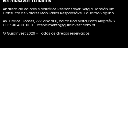
RESPONSÁVEIS TÉCNICOS
Analista de Valores Mobiliários Responsável: Sergio Damián Biz
Consultor de Valores Mobiliários Responsável: Eduardo Voglino
Av. Carlos Gomes, 222, andar 8, bairro Boa Vista, Porto
Alegre/RS –
CEP.: 90.480-000 –
atendimento@guiainvest.com.br
© GuiaInvest 2026 – Todos os direitos reservados.