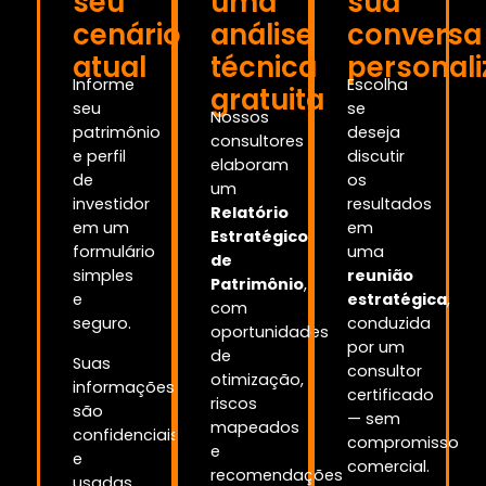
seu
uma
sua
cenário
análise
conversa
atual
técnica
personal
Informe
Escolha
gratuita
seu
se
Nossos
patrimônio
deseja
consultores
e perfil
discutir
elaboram
de
os
um
investidor
resultados
Relatório
em um
em
Estratégico
formulário
uma
de
simples
reunião
Patrimônio
,
e
estratégica
,
com
seguro.
conduzida
oportunidades
por um
de
Suas
consultor
otimização,
informações
certificado
riscos
são
— sem
mapeados
confidenciais
compromisso
e
e
comercial.
recomendações
usadas