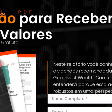
L – PDF
ção
para Receber
 Valores
Gratuito
Neste relatório você co
dividendos recomendada 
GuiaInvest Wealth. Com u
entenderá porque essa aç
robustos em uma perspect